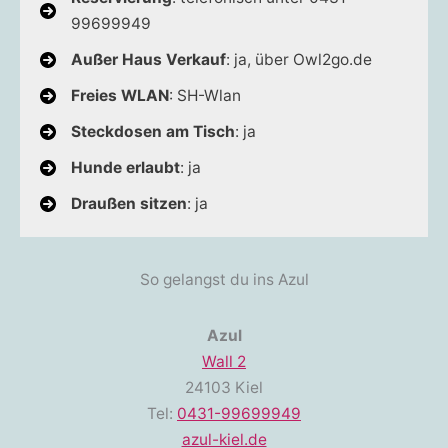
99699949
Außer Haus Verkauf
: ja, über Owl2go.de
Freies WLAN
: SH-Wlan
Steckdosen am Tisch
: ja
Hunde erlaubt
: ja
Draußen sitzen
: ja
So gelangst du ins Azul
Azul
Wall 2
24103 Kiel
Tel:
0431-99699949
azul-kiel.de