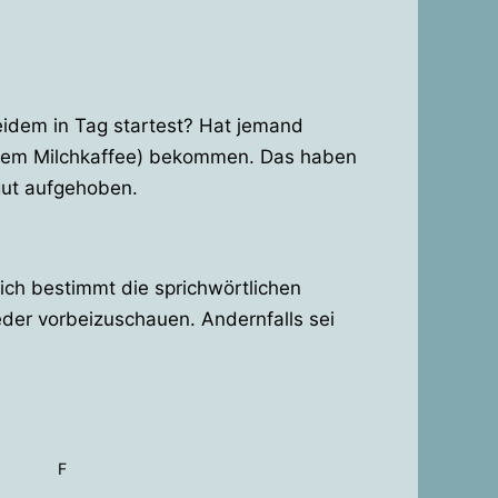
eidem in Tag startest? Hat jemand
 einem Milchkaffee) bekommen. Das haben
gut aufgehoben.
 ich bestimmt die sprichwörtlichen
wieder vorbeizuschauen. Andernfalls sei
F