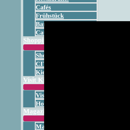
Cafés
Frühstück
Bars
Catering
Shopping
Shopping
CITTI-PARK
Kieler Innenstadt
Visit Kiel
Visit Kiel
Hotels & Unterkünfte
Magazin
Magazin